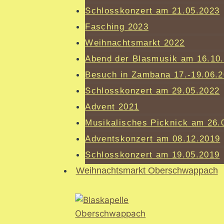
Schlosskonzert am 21.05.2023
Fasching 2023
Weihnachtsmarkt 2022
Abend der Blasmusik am 16.10
Besuch in Zambana 17.-19.06.
Schlosskonzert am 29.05.2022
Advent 2021
Musikalisches Picknick am 26.
Adventskonzert am 08.12.2019
Schlosskonzert am 19.05.2019
Weihnachtsmarkt Oberschwappach